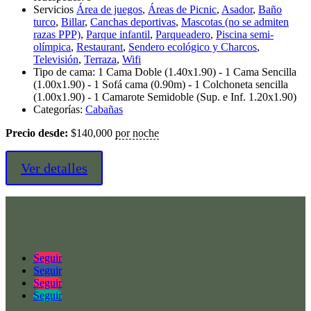
Servicios
Área de juegos
,
Áreas de Picnic
,
Asador
,
Baño
turco
,
Billar
,
Canchas deportivas
,
Mascotas (no se admiten
razas PPP)
,
Parque infantil
,
Parqueadero
,
Piscina semi-
olímpica
,
Restaurant
,
Sendero ecológico y Charcos
,
Televisión
,
Terraza
,
Wifi
Tipo de cama:
1 Cama Doble (1.40x1.90) - 1 Cama Sencilla
(1.00x1.90) - 1 Sofá cama (0.90m) - 1 Colchoneta sencilla
(1.00x1.90) - 1 Camarote Semidoble (Sup. e Inf. 1.20x1.90)
Categorías:
Cabañas
Precio desde:
$
140,000
por noche
Ver detalles
Seguir
Seguir
Seguir
Seguir