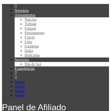
Nosotros
Alojamientos
Narciso
Tulipán
Girasol
Pensamiento
Clavel
Lirio
Gardenia
Dalia
Heliconia
Servicios
Día de Sol
Experiencias
Seguir
Seguir
Seguir
Seguir
Panel de Afiliado