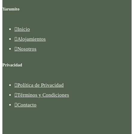
Yarumito

Inicio

Alojamientos

Nosotros
Privacidad

Política de Privacidad

Términos y Condiciones

Contacto