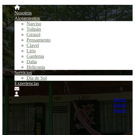
Nosotros
Alojamientos
Narciso
Tulipán
Girasol
Pensamiento
Clavel
Lirio
Gardenia
Dalia
Heliconia
Servicios
Día de Sol
Experiencias
Seguir
Seguir
Seguir