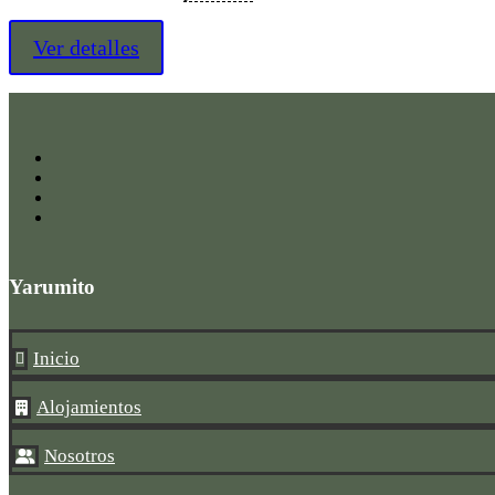
Ver detalles
Yarumito
Inicio

Alojamientos

Nosotros
