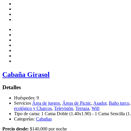
Cabaña Girasol
Detalles
Huéspedes:
9
Servicios
Área de juegos
,
Áreas de Picnic
,
Asador
,
Baño turco
ecológico y Charcos
,
Televisión
,
Terraza
,
Wifi
Tipo de cama:
1 Cama Doble (1.40x1.90) - 1 Cama Sencilla (1.0
Categorías:
Cabañas
Precio desde:
$
140,000
por noche