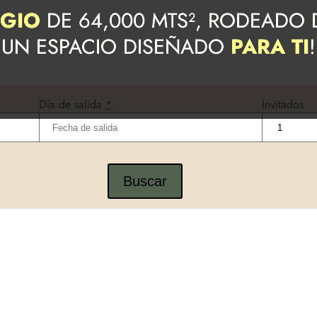
UGIO
DE 64,000 MTS², RODEADO
UN ESPACIO DISEÑADO
PARA TI
!
Día de salida
*
Invitados