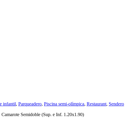
 infantil
,
Parqueadero
,
Piscina semi-olímpica
,
Restaurant
,
Sendero
1 Camarote Semidoble (Sup. e Inf. 1.20x1.90)