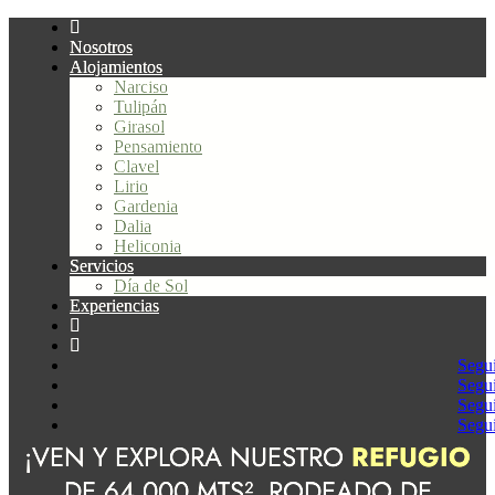
Nosotros
Alojamientos
Narciso
Tulipán
Girasol
Pensamiento
Clavel
Lirio
Gardenia
Dalia
Heliconia
Servicios
Día de Sol
Experiencias
Segu
Segu
Segu
Segu
¡VEN Y EXPLORA NUESTRO
REFUGIO
DE 64,000 MTS², RODEADO DE