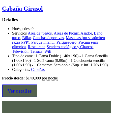
Cabaña Girasol
Detalles
Huéspedes:
9
Servicios
Área de juegos
,
Áreas de Picnic
,
Asador
,
Baño
turco
,
Billar
,
Canchas deportivas
,
Mascotas (no se admiten
razas PPP)
,
Parque infantil
,
Parqueadero
,
Piscina semi-
olímpica
,
Restaurant
,
Sendero ecológico y Charcos
,
Televisión
,
Terraza
,
Wifi
Tipo de cama:
1 Cama Doble (1.40x1.90) - 1 Cama Sencilla
(1.00x1.90) - 1 Sofá cama (0.90m) - 1 Colchoneta sencilla
(1.00x1.90) - 1 Camarote Semidoble (Sup. e Inf. 1.20x1.90)
Categorías:
Cabañas
Precio desde:
$
140,000
por noche
Ver detalles